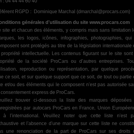
l : 04 44 44 60 40
éférent RGPD : Dominique Marchal (
dmarchal@procars.com
)
onditions générales d'utilisation du site www.procars.com
 site et chacun des éléments, y compris mais sans limitation 
arques, les logos, icônes, infographies, photographies, qui 
mposent sont protégés au titre de la législation internationale
 propriété intellectuelle. Les contenus figurant sur le site sont
ropriété de la société ProCars ou d’autres entreprises. Tou
ilisation, reproduction ou représentation, par quelque proc
e ce soit, et sur quelque support que ce soit, de tout ou partie
te et/ou des éléments qui le composent n'est pas autorisée s
e consentement express de ProCars.
euillez trouver ci-dessous la liste des marques déposées 
nregistrées par autocars ProCars en France, Union Européen
t à l'international. Veuillez noter que cette liste n'est p
haustive et l'absence d'une marque sur cette liste ne consti
as une renonciation de la part de ProCars sur ses droits 