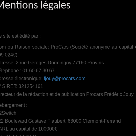
Mentions légales
 site est édité par :
om ou Raison sociale: ProCars (Société anonyme au capital 
09 024€)
dresse: 2 rue Geroges Dormingny 77160 Provins
lephone : 01 60 67 30 67
dresse électronique:
fjouy@procars.com
° SIRET: 321254161
recteur de la rédaction et de publication Procars Frédéric Jouy
ebergement :
2Switch
22 Boulevard Gustave Flaubert, 63000 Clermont-Ferrand
ARL au capital de 100000€