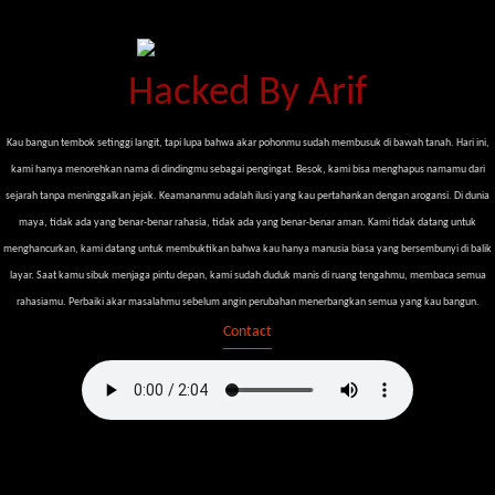
Hacked By Arif
Kau bangun tembok setinggi langit, tapi lupa bahwa akar pohonmu sudah membusuk di bawah tanah. Hari ini,
kami hanya menorehkan nama di dindingmu sebagai pengingat. Besok, kami bisa menghapus namamu dari
sejarah tanpa meninggalkan jejak. Keamananmu adalah ilusi yang kau pertahankan dengan arogansi. Di dunia
maya, tidak ada yang benar-benar rahasia, tidak ada yang benar-benar aman. Kami tidak datang untuk
menghancurkan, kami datang untuk membuktikan bahwa kau hanya manusia biasa yang bersembunyi di balik
layar. Saat kamu sibuk menjaga pintu depan, kami sudah duduk manis di ruang tengahmu, membaca semua
rahasiamu. Perbaiki akar masalahmu sebelum angin perubahan menerbangkan semua yang kau bangun.
Contact